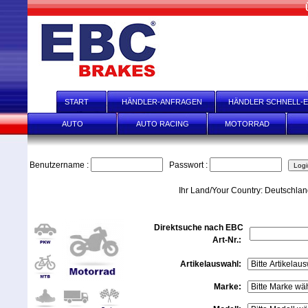
START
HÄNDLER-ANFRAGEN
HÄNDLER SCHNELL-E
AUTO
AUTO RACING
MOTORRAD
Benutzername :
Passwort :
Ihr Land/Your Country: Deutschla
Direktsuche nach EBC
Art-Nr.:
Artikelauswahl:
Marke: