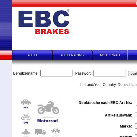
START
HÄNDLER-ANFRAGEN
HÄNDLER SCHNELL-E
AUTO
AUTO RACING
MOTORRAD
Benutzername :
Passwort :
Ihr Land/Your Country: Deutschla
Direktsuche nach EBC Art-Nr.:
Artikelauswahl:
Marke: