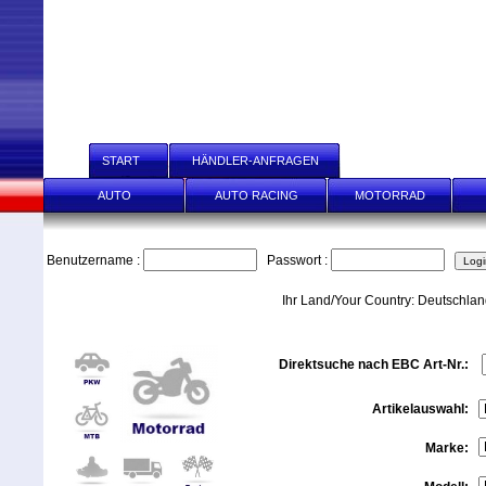
START
HÄNDLER-ANFRAGEN
HÄNDLER SCHNELL-E
AUTO
AUTO RACING
MOTORRAD
Benutzername :
Passwort :
Ihr Land/Your Country: Deutschla
Direktsuche nach EBC Art-Nr.:
Artikelauswahl:
Marke: