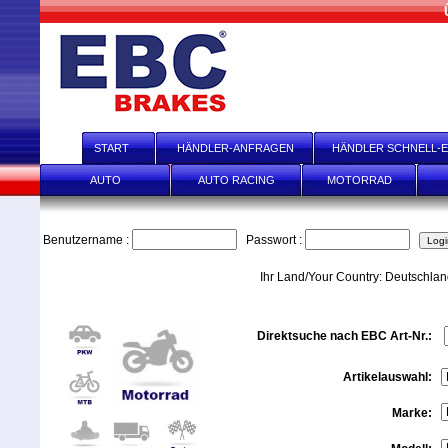
START
HÄNDLER-ANFRAGEN
HÄNDLER SCHNELL-E
AUTO
AUTO RACING
MOTORRAD
Benutzername :
Passwort :
Ihr Land/Your Country: Deutschla
Direktsuche nach EBC Art-Nr.:
Artikelauswahl:
Marke: