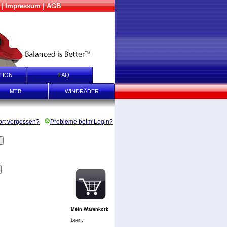
|
Impressum
|
AGB
TION
FAQ
MTB
WINDRÄDER
rt vergessen?
Probleme beim Login?
Mein Warenkorb
Leer...