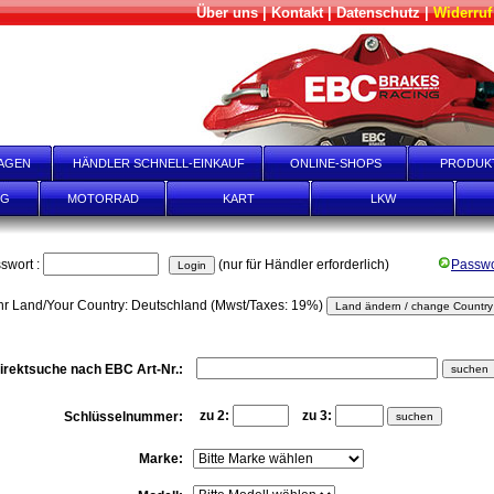
Über uns
|
Kontakt
|
Datenschutz
|
Widerruf
AGEN
HÄNDLER SCHNELL-EINKAUF
ONLINE-SHOPS
PRODUK
NG
MOTORRAD
KART
LKW
swort :
(nur für Händler erforderlich)
Passwo
hr Land/Your Country: Deutschland (Mwst/Taxes: 19%)
irektsuche nach EBC Art-Nr.:
zu 2:
zu 3:
Schlüsselnummer:
Marke: