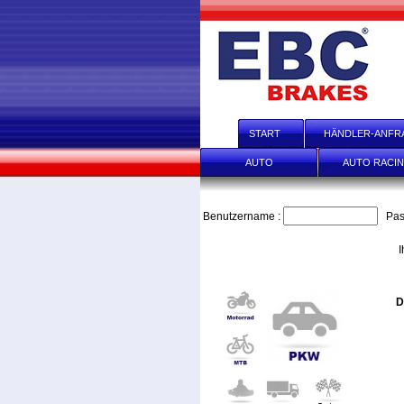
START
HÄNDLER-ANFR
AUTO
AUTO RACI
Benutzername :
Pas
I
D