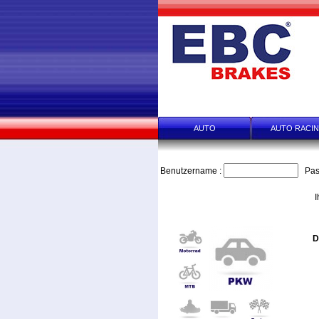
START
HÄNDLER-ANFR
AUTO
AUTO RACI
Benutzername :
Pas
I
D