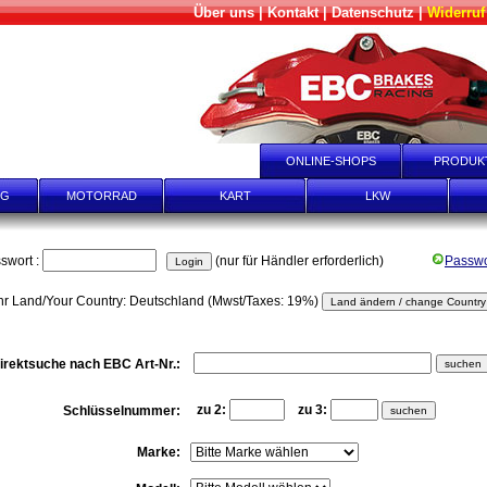
Über uns
|
Kontakt
|
Datenschutz
|
Widerruf
AGEN
HÄNDLER SCHNELL-EINKAUF
ONLINE-SHOPS
PRODUK
NG
MOTORRAD
KART
LKW
swort :
(nur für Händler erforderlich)
Passwo
hr Land/Your Country: Deutschland (Mwst/Taxes: 19%)
irektsuche nach EBC Art-Nr.:
zu 2:
zu 3:
Schlüsselnummer:
Marke: