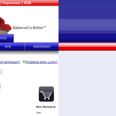
|
Impressum
|
AGB
TION
FAQ
MTB
WINDRÄDER
rt vergessen?
Probleme beim Login?
Mein Warenkorb
Leer...