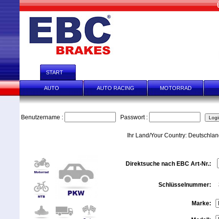
START
HÄNDLER-ANFRAGEN
HÄNDLER SCHNELL-E
AUTO
AUTO RACING
MOTORRAD
Benutzername :
Passwort :
Ihr Land/Your Country: Deutschla
Direktsuche nach EBC Art-Nr.:
Schlüsselnummer:
Marke: