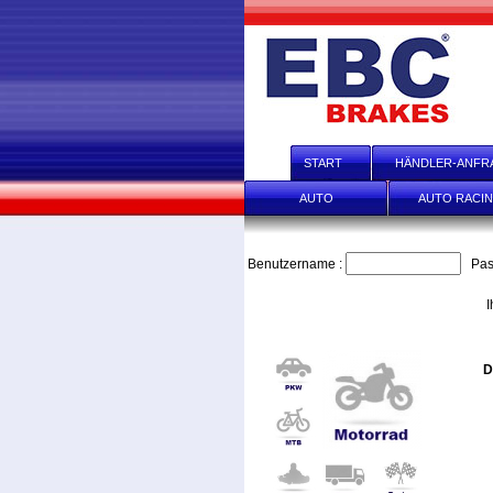
START
HÄNDLER-ANFR
AUTO
AUTO RACI
Benutzername :
Pas
I
D