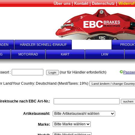
Über uns
|
Kontakt
|
Datenschutz
|
Widerruf
AGEN
HÄNDLER SCHNELL-EINKAUF
ONLINE-SHOPS
PRODUK
NG
MOTORRAD
KART
LKW
swort :
(nur für Händler erforderlich)
Passwo
hr Land/Your Country: Deutschland (Mwst/Taxes: 19%)
irektsuche nach EBC Art-Nr.:
Artikelauswahl:
Marke: