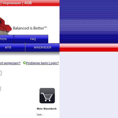
|
Impressum
|
AGB
TION
FAQ
MTB
WINDRÄDER
rt vergessen?
Probleme beim Login?
Mein Warenkorb
Leer...