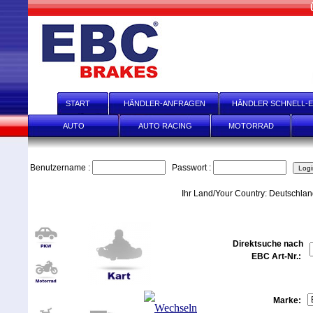
START
HÄNDLER-ANFRAGEN
HÄNDLER SCHNELL-E
AUTO
AUTO RACING
MOTORRAD
Benutzername :
Passwort :
Ihr Land/Your Country: Deutschla
Direktsuche nach
EBC Art-Nr.:
Marke: