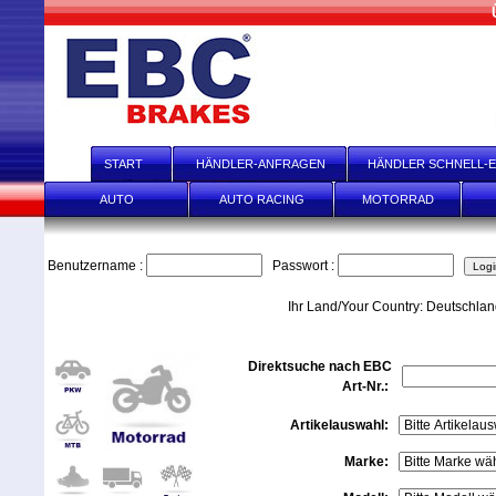
START
HÄNDLER-ANFRAGEN
HÄNDLER SCHNELL-E
AUTO
AUTO RACING
MOTORRAD
Benutzername :
Passwort :
Ihr Land/Your Country: Deutschla
Direktsuche nach EBC
Art-Nr.:
Artikelauswahl:
Marke: