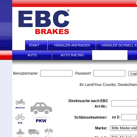
START
HÄNDLER-ANFRAGEN
HÄNDLER SCHNELL-E
AUTO
AUTO RACING
MOTORRAD
Benutzername :
Passwort :
Ihr Land/Your Country: Deutschla
Direktsuche nach EBC
Art-Nr.:
zu 2:
Schlüsselnummer:
Marke: