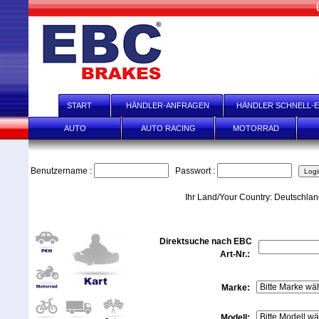
START
HÄNDLER-ANFRAGEN
HÄNDLER SCHNELL-E
AUTO
AUTO RACING
MOTORRAD
Benutzername :
Passwort :
Ihr Land/Your Country: Deutschla
Direktsuche nach EBC
Art-Nr.:
Marke:
Modell: