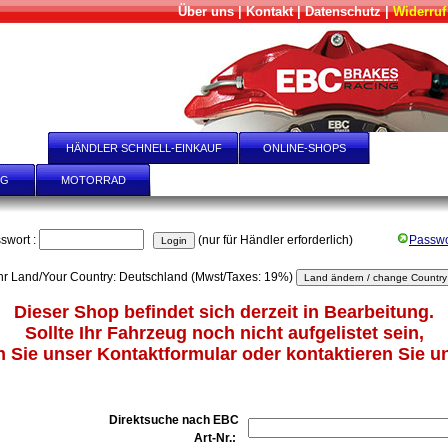
Über uns
|
Kontakt
|
Datenschutz
|
Widerruf
AGEN
HÄNDLER SCHNELL-EINKAUF
ONLINE-SHOPS
PRODUK
NG
MOTORRAD
KART
LKW
swort :
(nur für Händler erforderlich)
Passwo
hr Land/Your Country: Deutschland (Mwst/Taxes: 19%)
Dieser Shop befindet sich derzeit in Bearbeitung.
Sollte Ihr Fahrzeug noch nicht aufgelistet sein,
 Sie unser Kontaktformular oder kontaktieren Sie un
Direktsuche nach EBC
Art-Nr.: