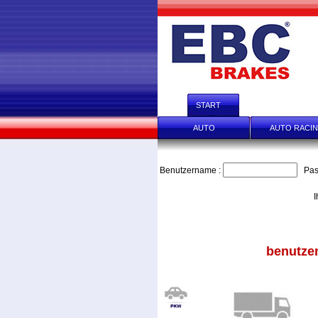
START
HÄNDLER-ANFR
AUTO
AUTO RACI
Benutzername :
Pas
I
benutzen