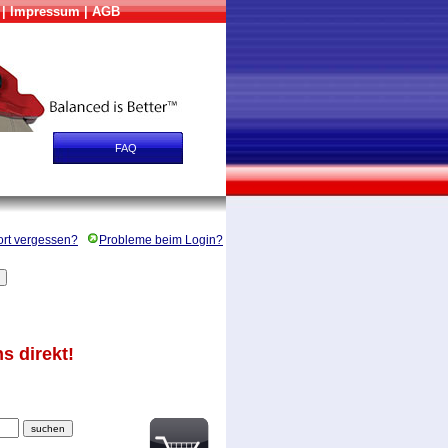
|
Impressum
|
AGB
TION
FAQ
MTB
WINDRÄDER
rt vergessen?
Probleme beim Login?
s direkt!