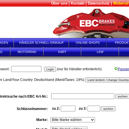
Über uns
|
Kontakt
|
Datenschutz
|
Widerruf
AGEN
HÄNDLER SCHNELL-EINKAUF
ONLINE-SHOPS
PRODUK
NG
MOTORRAD
KART
LKW
swort :
(nur für Händler erforderlich)
Passwo
hr Land/Your Country: Deutschland (Mwst/Taxes: 19%)
irektsuche nach EBC Art-Nr.:
zu 2:
zu 3:
Schlüsselnummer:
Marke: