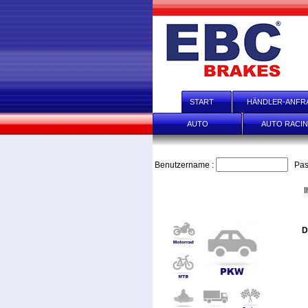
START
HÄNDLER-ANFR
AUTO
AUTO RACI
Benutzername :
Pas
I
D