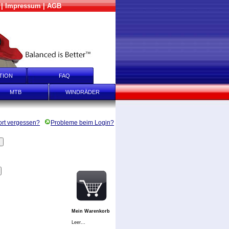
|
Impressum
|
AGB
TION
FAQ
MTB
WINDRÄDER
rt vergessen?
Probleme beim Login?
Mein Warenkorb
Leer...