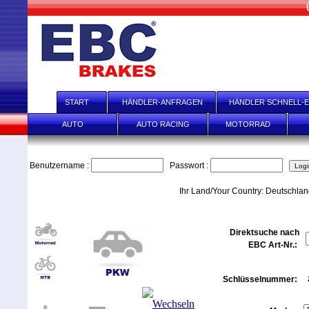
START
HÄNDLER-ANFRAGEN
HÄNDLER SCHNELL-E
AUTO
AUTO RACING
MOTORRAD
Benutzername :
Passwort :
Ihr Land/Your Country: Deutschla
Direktsuche nach
EBC Art-Nr.:
Schlüsselnummer: