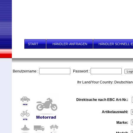
START
HÄNDLER-ANFRAGEN
HÄNDLER SCHNELL-E
AUTO
AUTO RACING
MOTORRAD
Benutzername :
Passwort :
Ihr Land/Your Country: Deutschla
Direktsuche nach EBC Art-Nr.:
Artikelauswahl:
Marke: